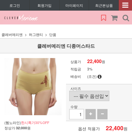
로그인
회원가입
마이페이지
최근본상품
클레버메리엔
허그팬티
단품
클레버메리엔 디종머스타드
22,400
상품가
원
적립금
3%
배송비
(조건)
사이즈
수량
(헴노라인)
한시특가30%OFF
22,400
정상가
32,000
원
옵션 적용가
원