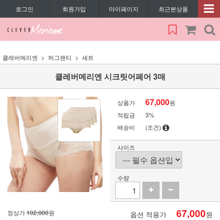
로그인
회원가입
마이페이지
최근본상품
클레버메리엔
허그팬티
세트
클레버메리엔 시크릿어페어 3매
67,000
상품가
원
적립금
3%
배송비
(조건)
사이즈
수량
67,000
정상가
102,000
원
옵션 적용가
원